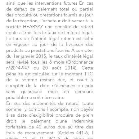
ainsi que les interventions futures En cas
de défaut de paiement total ou partiel
des produits ou prestations fournis au jour
de la réception, l'acheteur doit verser à la
société HEARSAY une pénalité de retard
égale à trois fois le taux de l'intérêt légal.
Le taux de l'intérêt légal retenu est celui
en vigueur au jour de la livraison des
produits ou prestations fournis. A compter
du 1er janvier 2015, le taux d'intérêt légal
sera révisé tous les 6 mois (Ordonnance
n°
2014-947
du 20 août 2014). Cette
pénalité est calculée sur le montant TTC
de la somme restant due, et court à
compter de la date d'échéance du prix
sans qu'aucune mise en demeure
préalable ne soit nécessaire.
En sus des indemnités de retard, toute
somme, y compris l’acompte, non payée
à sa date d’exigibilité produira de plein
droit le paiement d’une indemnité
forfaitaire de 40 euros due au titre des
frais de recouvrement. (Articles 441-6, I
alinéa 12 et D. 441-5 du code de